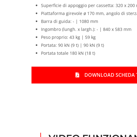
c
Superficie di appoggio per cassetta: 320 x 200
k
Piattaforma girevole ø 170 mm, angolo di sterza
Barra di guida: - | 1080 mm
Ingombro (lungh. x largh.): - | 840 x 583 mm
Peso proprio: 43 kg | 59 kg
Portata: 90 kN (9 t) | 90 kN (9 t)
Portata totale 180 kN (18 t)
DOWNLOAD SCHEDA 