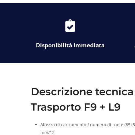
f
a
s
f
a
Disponibilità immediata
-
c
l
i
p
b
o
Descrizione tecnica 
a
r
Trasporto F9 + L9
d
-
c
Altezza di caricamento / numero di ruote (85
h
mm/12
e