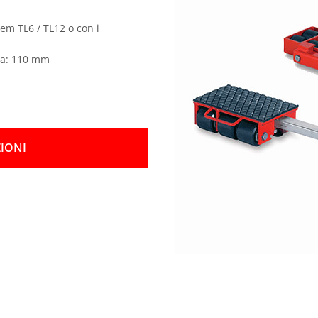
dem TL6 / TL12 o con i
sa: 110 mm
IONI