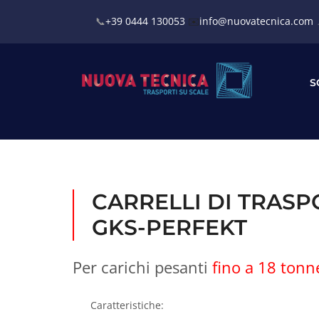
📞
+39 0444 130053
✉️
info@nuovatecnica.com
S
CARRELLI DI TRASPO
GKS-PERFEKT
Per carichi pesanti
fino a 18 tonn
Caratteristiche: