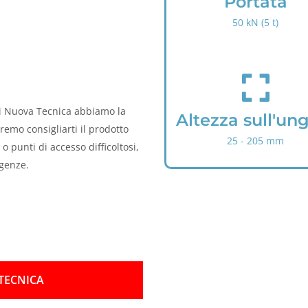
Portata
a
50 kN (5 t)
-
t
r
f
u
a
c
s
k
i Nuova Tecnica abbiamo la
f
Altezza sull'un
-
remo consigliarti il prodotto
a
l
25 - 205 mm
-
 o punti di accesso difficoltosi,
o
e
a
igenze.
x
d
p
i
a
n
n
g
d
TECNICA