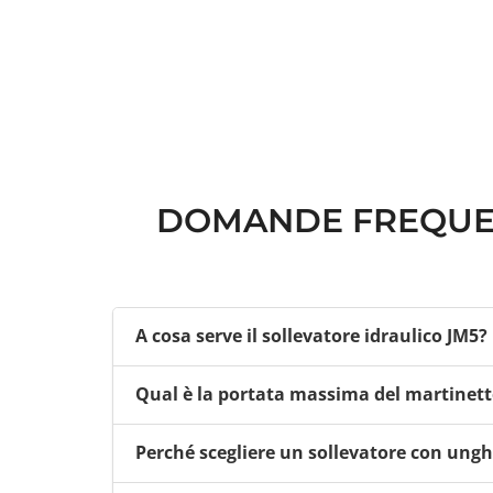
r
o
w
-
a
l
t
-
DOMANDE FREQUE
c
i
r
c
l
A cosa serve il sollevatore idraulico JM5?
e
-
Il sollevatore idraulico JM5 è progettato per
d
Qual è la portata massima del martinett
tonnellate. Grazie alla sua altezza minima s
o
w
Il modello JM5 ha una portata massima di 5 
Perché scegliere un sollevatore con ung
n
movimentazione industriale che richiedono