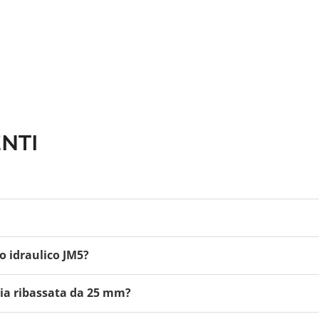
NTI
 il sollevamento di macchinari industriali, impianti, presse, q
o idraulico JM5?
ull'unghia di soli 25 mm, è particolarmente indicato quando 
tonnellate (50 kN). È una soluzione ideale per operazioni d
hia ribassata da 25 mm?
 un sollevamento sicuro e controllato.