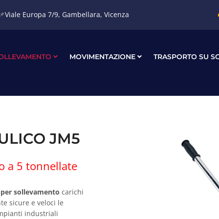
📌
Viale Europa 7/9, Gambellara, Vicenza
OLLEVAMENTO
MOVIMENTAZIONE
TRASPORTO SU S
ULICO JM5
o a 5 tonnellate
o per sollevamento
carichi
e sicure e veloci le
pianti industriali