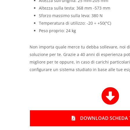
Altezza sull'unghia: 25 mm-205 mm
c
Altezza sulla testa: 368 mm -573 mm
h
e
Sforzo massimo sulla leva: 380 N
c
Temperatura di utilizzo: -20 ÷ +50(°C)
k
Peso proprio: 24 kg
Non importa quale merce tu debba sollevare, noi d
soluzione per te. Grazie a 40 anni di esperienza pot
migliore per te oppure, in caso di carichi particolari
configurare un sistema studiato in base alle tue es
f
a
s
f
a
-
DOWNLOAD SCHEDA 
a
r