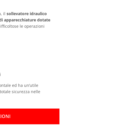
, il
sollevatore idraulico
 di apparecchiature dotate
fficoltose le operazioni
i
ontale ed ha un’utile
totale sicurezza nelle
IONI