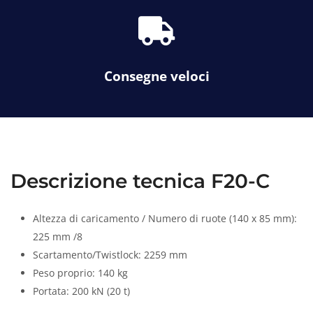
f
o
a
o
s
l
f
s
a
Consegne veloci
-
t
r
u
c
k
Descrizione tecnica F20-C
Altezza di caricamento / Numero di ruote (140 x 85 mm):
225 mm /8
Scartamento/Twistlock: 2259 mm
Peso proprio: 140 kg
Portata: 200 kN (20 t)