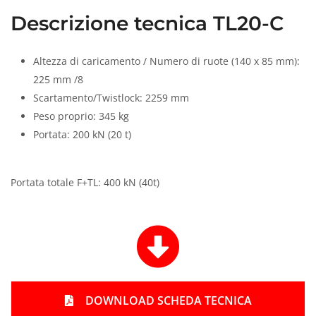
Descrizione tecnica TL20-C
Altezza di caricamento / Numero di ruote (140 x 85 mm):
225 mm /8
Scartamento/Twistlock: 2259 mm
Peso proprio: 345 kg
Portata: 200 kN (20 t)
Portata totale F+TL: 400 kN (40t)
f
a
s
f
a
-
DOWNLOAD SCHEDA TECNICA
a