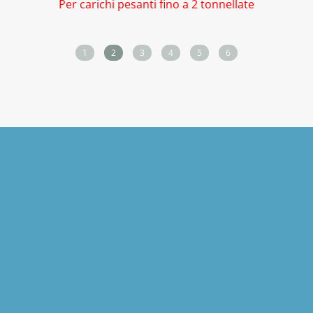
Per carichi pesanti fino a 2 tonnellate
1
2
3
4
5
6