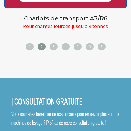
Chariots de transport A3/R6
Pour charges lourdes jusqu'à 9 tonnes
1
2
3
4
5
6
7