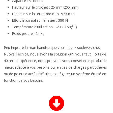
Capacité : 5 tonnes
Hauteur sur le crochet : 25 mm-205 mm
Hauteur sur la tête : 368 mm -573 mm
Effort maximal sur le levier : 380 N
Température d'utilisation : -20 ÷ +50(°C)
Poids propre : 24 kg
Peu importe la marchandise que vous devez soulever, chez
Nuova Tecnica, nous avons la solution qu'il vous faut. Forts de
40 ans d'expérience, nous pouvons vous conseiller le produit le
mieux adapté à vos besoins ou, en cas de charges particulières
ou de points d'accès difficiles, configurer un système étudié en
fonction de vos besoins.
f
a
s
f