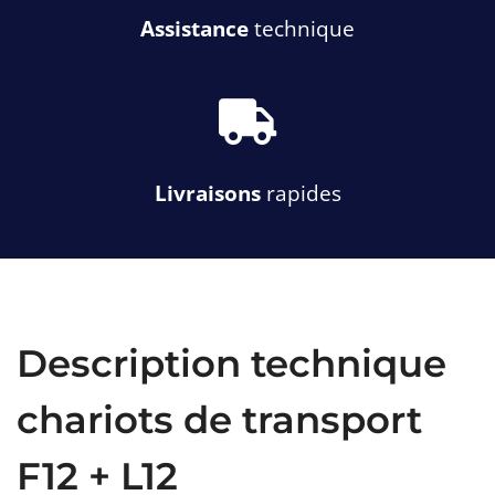
a
n
e
Assistance
technique
-
c
t
k
f
o
a
o
s
l
f
s
a
Livraisons
rapides
-
t
r
u
c
k
Description technique
chariots de transport
F12 + L12