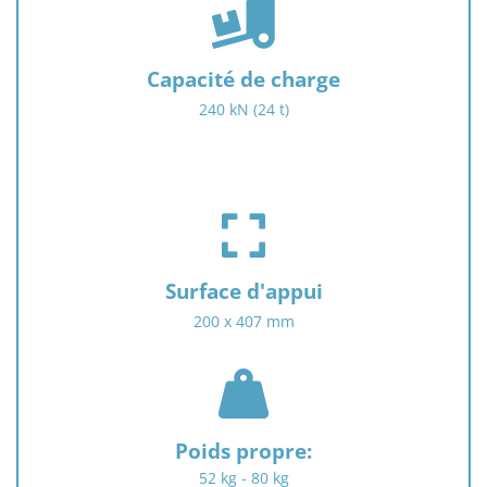
a
s
f
Capacité de charge
a
240 kN (24 t)
-
t
r
u
f
c
a
k
s
-
f
l
Surface d'appui
a
o
200 x 407 mm
-
a
e
d
f
x
i
a
p
n
s
a
g
f
n
Poids propre
:
a
d
52 kg - 80 kg
-