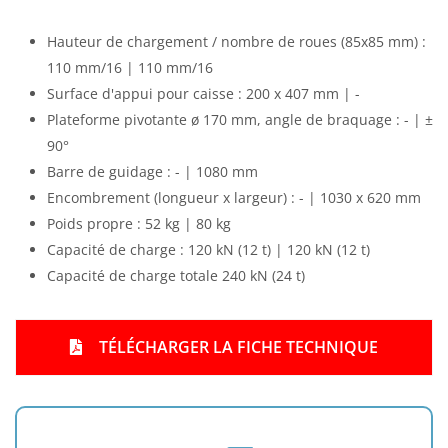
Hauteur de chargement / nombre de roues (85x85 mm) :
110 mm/16 | 110 mm/16
Surface d'appui pour caisse : 200 x 407 mm | -
Plateforme pivotante ø 170 mm, angle de braquage : - | ±
90°
Barre de guidage : - | 1080 mm
Encombrement (longueur x largeur) : - | 1030 x 620 mm
Poids propre : 52 kg | 80 kg
Capacité de charge : 120 kN (12 t) | 120 kN (12 t)
Capacité de charge totale 240 kN (24 t)
TÉLÉCHARGER LA FICHE TECHNIQUE
f