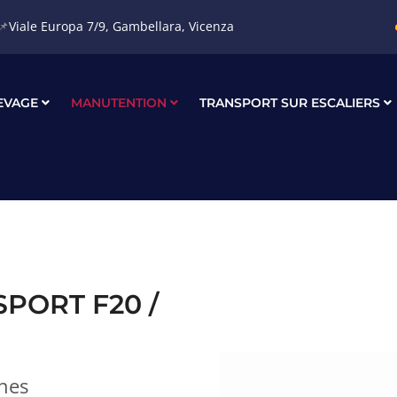
📌
Viale Europa 7/9, Gambellara, Vicenza
 Gambellara, Vicenza
info@nuovatecnica.com
EVAGE
MANUTENTION
TRANSPORT SUR ESCALIERS
PORT F20 /
nnes