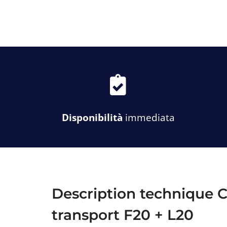
f
a
s
f
a
Disponibilità
immediata
-
c
l
i
p
b
o
Description technique C
a
r
transport F20 + L20
d