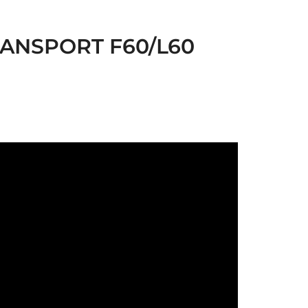
h
t
ANSPORT F60/L60