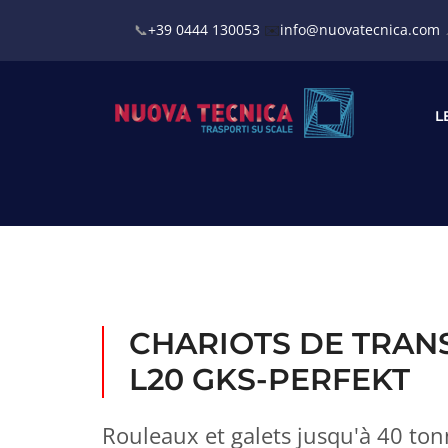
📞
+39 0444 130053
✉️
info@nuovatecnica.com
0444 440412
Viale Europa 7/9,
L
CHARIOTS DE TRANS
L20 GKS-PERFEKT
Rouleaux et galets jusqu'à 40 to