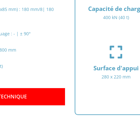
f
Capacité de char
5x85 mm) : 180 mm/8| 180
a
400 kN (40 t)
-
t
r
age : - | ± 90°
u
f
c
x 800 mm
a
k
s
-
f
t)
l
Surface d'appui
a
o
280 x 220 mm
-
a
e
d
x
i
 TECHNIQUE
p
n
a
g
n
d