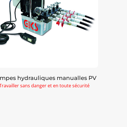
mpes hydrauliques manualles PV
Éléva
Travailler sans danger et en toute sécurité
Pour ch