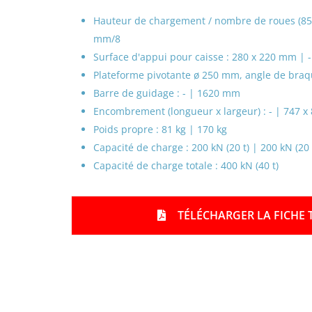
-
Hauteur de chargement / nombre de roues (8
c
h
mm/8
e
Surface d'appui pour caisse : 280 x 220 mm | -
c
Plateforme pivotante ø 250 mm, angle de braqu
k
Barre de guidage : - | 1620 mm
Encombrement (longueur x largeur) : - | 747 
Poids propre : 81 kg | 170 kg
Capacité de charge : 200 kN (20 t) | 200 kN (20 
Capacité de charge totale : 400 kN (40 t)
TÉLÉCHARGER LA FICHE