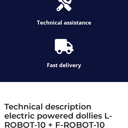
i
-
s
x
c
f
i
h
a
n
e
Technical assistance
-
c
t
k
f
o
a
o
s
l
f
s
a
Fast delivery
-
t
r
u
c
k
Technical description
electric powered dollies L-
ROBOT-10 + F-ROBOT-10