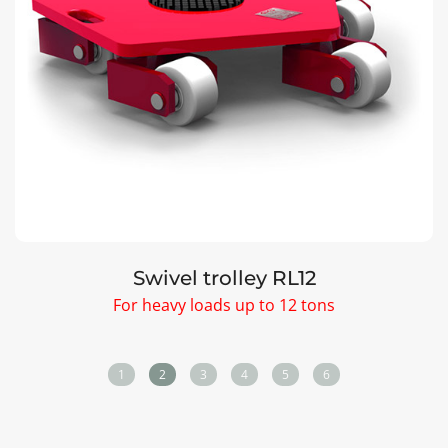
Swivel trolley RL12
For heavy loads up to 12 tons
1
2
3
4
5
6