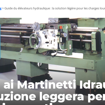
g
>
Guide du élévateurs hydraulique : la solution légère pour les charges lou