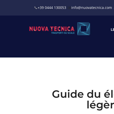
📞
+39 0444 130053
✉️
info@nuovatecnica.com
0444 440412
Viale Europa 7/9,
L
Guide du él
légèr